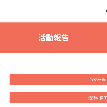
活動報告
投稿一覧
活動の様