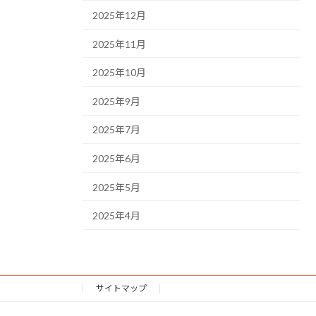
2025年12月
2025年11月
2025年10月
2025年9月
2025年7月
2025年6月
2025年5月
2025年4月
サイトマップ