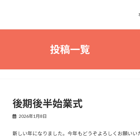
投稿一覧
後期後半始業式
2026年1月8日
新しい年になりました。今年もどうぞよろしくお願いい